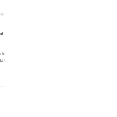
ue
al
 de
las