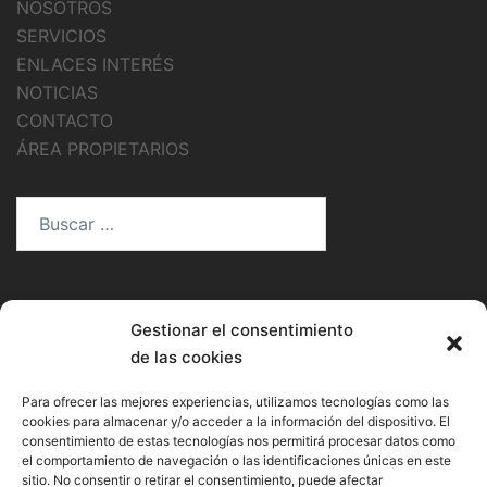
NOSOTROS
SERVICIOS
ENLACES INTERÉS
NOTICIAS
CONTACTO
ÁREA PROPIETARIOS
Rayto Administración de Fincas es una marca
Gestionar el consentimiento
registrada de Romero Bouza, S.L., CIF
de las cookies
B85562973.Empresa inscrita en el Registro Mercantil
Para ofrecer las mejores experiencias, utilizamos tecnologías como las
de Madrid, Tomo 26.280, Folio 61, Sección 8, Hoja M-
cookies para almacenar y/o acceder a la información del dispositivo. El
473551.
consentimiento de estas tecnologías nos permitirá procesar datos como
el comportamiento de navegación o las identificaciones únicas en este
sitio. No consentir o retirar el consentimiento, puede afectar